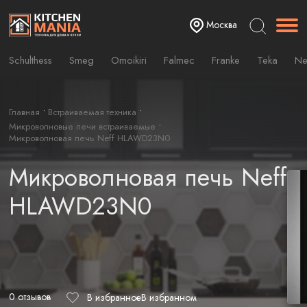
Москва
Schulthess
Smeg
Omoikiri
Falmec
Franke
Teka
Ne
Главная
Встраиваемая техника
Микроволновые печи встраиваемые
Микроволновая печь Neff HLAWD23N0
Микроволновая печь Neff
HLAWD23N0
0 отзывов
В избранное
В избранном