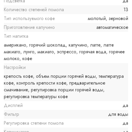
Подсветка
да
Количество степеней помола
13
Тип используемого кофе
молотый, зерновой
Приготовление капучино
автоматическое
Тип напитка
американо, горячий шоколад, капучино, латте, латте
макиато, лунго, макиато, эспрессо, горячая вода, горячее
молоко, кофе
Настройки
крепость кофе, объем порции горячей воды, температура
кофе, контроль крепости кофе, предварительное
смачивание, регулировка порции горячей воды,
регулировка температуры кофе
Дисплей
да
Фильтр
для воды
Регулировка степени помола
да
Капучинатор
да