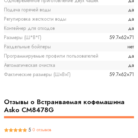
Одновременное приготовление двух чашек
да
Подача горячей воды
да
Регулировка жесткости воды
да
Контейнер для отходов
да
Размеры (Ш*В*Г)
59.7×62×71
Раздельные бойлеры
нет
Программируемые профили пользователей
да
Автоматическая очистка
да
Фактические размеры (Ш×В×Г)
59.7×62×71
Отзывы о Встраиваемая кофемашина
Asko CM8478G
5
0 отзывов