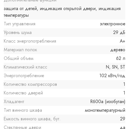
защита от детей, индикация открытой двери, индикация
температуры
Тип управления
электронное
Уровень шума
29 дБ
Класс энергопотребления
A+
Материал полок
дерево
Общий объем
62 л
Климатический класс
N, SN, ST
Энергопотребление
102 кВтч/год
Количество компрессоров
1
Количество дверей
1
Хладагент
R600a (изобутан)
Тип винного шкафа
монотемпературный
Емкость винного шкафа, бут.
29
Стеклянные двери
да