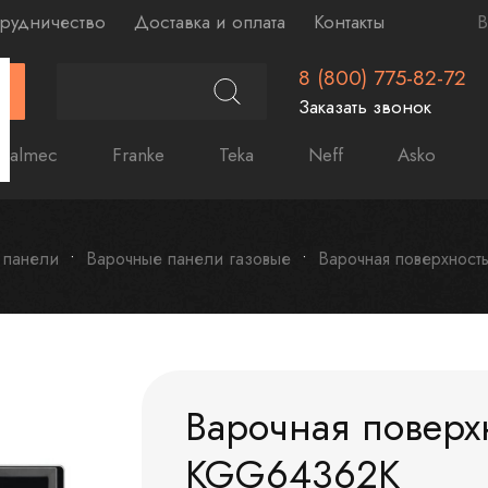
рудничество
Доставка и оплата
Контакты
В
8 (800) 775-82-72
Г
Заказать звонок
Falmec
Franke
Teka
Neff
Asko
 панели
Варочные панели газовые
Варочная поверхност
Варочная поверхн
KGG64362K