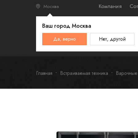
Компания
Сот
Москва
Ваш город
Москва
КАТАЛО
Да, верно
Нет, другой
Schulthess
Smeg
Omoikiri
Главная
Встраиваемая техника
Варочные