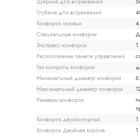
Ширина для встраивания
5
Глубина для встраивания
4
Конфорок газовых
4
Специальные конфорки
Д
Экспресс-конфорок
1
Расположение панели управления
с
Газ-контроль конфорок
д
Минимальный диаметр конфорки
6
Максимальный диаметр конфорки
1
Размеры конфорок
л
п
Конфорок двухконтурных
1
Конфорок Двойная корона
1