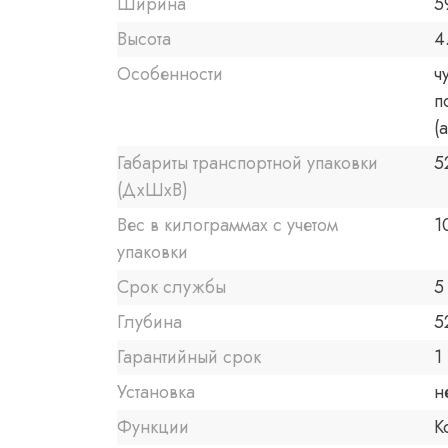
Ширина
5
Высота
4
Особенности
ч
п
(
Габариты транспортной упаковки
5
(ДхШхВ)
Вес в килограммах с учетом
1
упаковки
Срок службы
5
Глубина
5
Гарантийный срок
1 
Установка
н
Функции
К