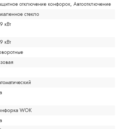
ащитное отключение конфорок, Автоотключение
акаленное стекло
.9 кВт
.9 кВт
оворотные
азовая
втоматический
а
онфорка WOK
а