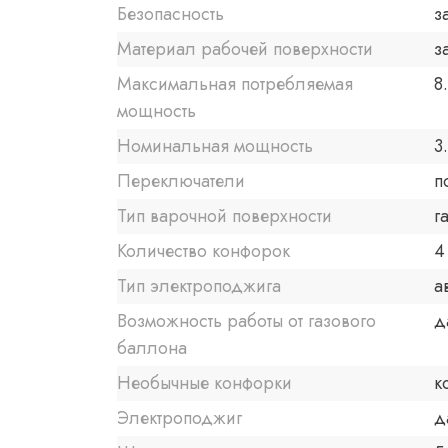
Безопасность
з
Материал рабочей поверхности
з
Максимальная потребляемая
8
мощность
Номинальная мощность
3
Переключатели
п
Тип варочной поверхности
г
Количество конфорок
4
Тип электроподжига
а
Возможность работы от газового
д
баллона
Необычные конфорки
к
Электроподжиг
д