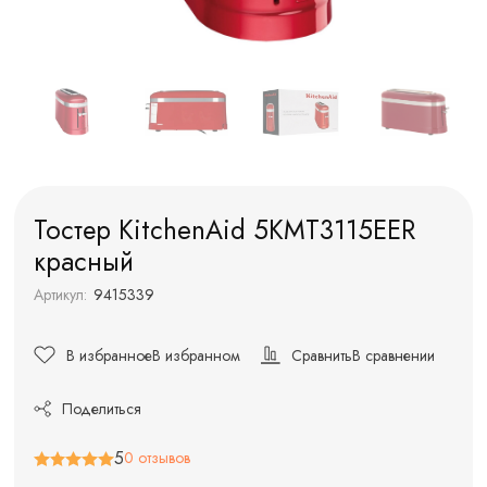
Тостер KitchenAid 5KMT3115EER
красный
Артикул:
9415339
В избранное
В избранном
Сравнить
В сравнении
Поделиться
5
0 отзывов