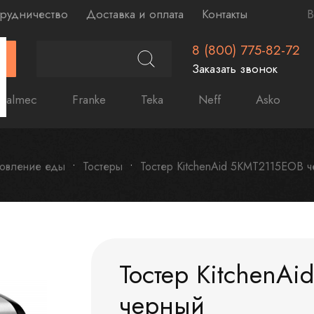
рудничество
Доставка и оплата
Контакты
В
8 (800) 775-82-72
Г
Заказать звонок
Falmec
Franke
Teka
Neff
Asko
овление еды
Тостеры
Тостер KitchenAid 5KMT2115EOB 
Тостер KitchenA
черный