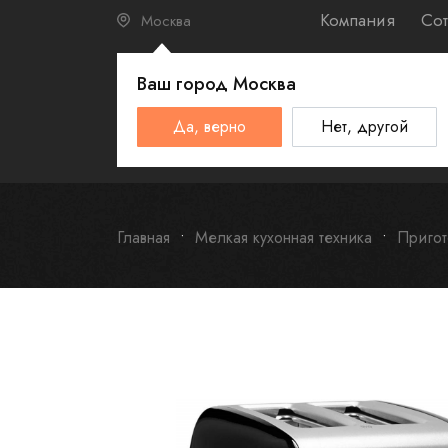
Компания
Сот
Москва
Ваш город
Москва
КАТАЛО
Да, верно
Нет, другой
Schulthess
Smeg
Omoikiri
Главная
Мелкая кухонная техника
Пригот