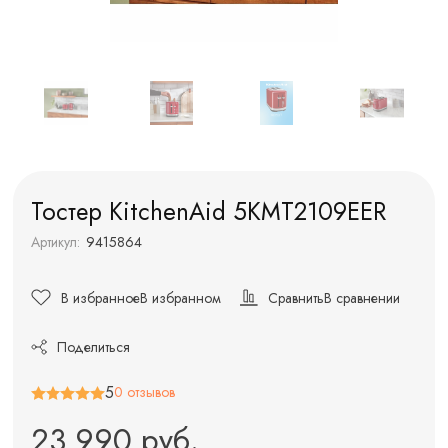
Тостер KitchenAid 5KMT2109EER
Артикул:
9415864
В избранное
В избранном
Сравнить
В сравнении
Поделиться
5
0 отзывов
23 990 руб.