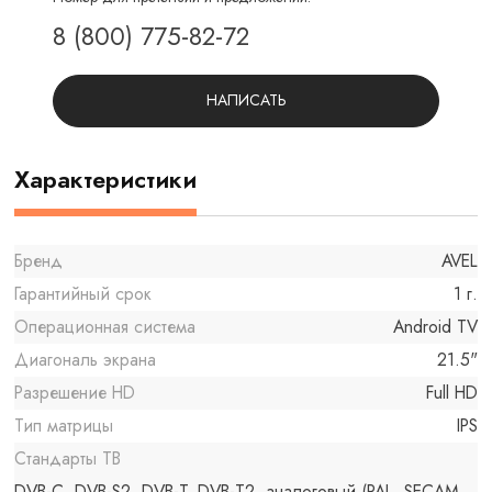
8 (800) 775-82-72
НАПИСАТЬ
Характеристики
Бренд
AVEL
Гарантийный срок
1 г.
Операционная система
Android TV
Диагональ экрана
21.5"
Разрешение HD
Full HD
Тип матрицы
IPS
Стандарты ТВ
DVB-C, DVB-S2, DVB-T, DVB-T2, аналоговый (PAL, SECAM,