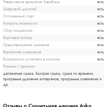
Реверсивное вращение барабана
есть
Цифровой дисплей
есть
Отложенный старт
есть
Контроль влажности
есть
Сбор конденсата
есть
Ворсовый фильтр
есть
Предотвращение сминания
есть
Внутреннее освещение
есть
Возможность установки в колонну
есть
Режимы / функции
деликатная сушка, быстрая сушка, сушка по времени,
программа удаления аллергенов, программа освежения и
др.
Отзывы о Сушильная машина Asko