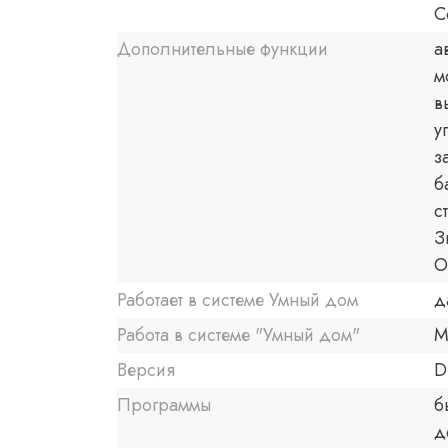
С
Дополнительные функции
а
м
в
у
з
б
с
З
О
Работает в системе Умный дом
д
Работа в системе "Умный дом"
M
Версия
D
Программы
б
д