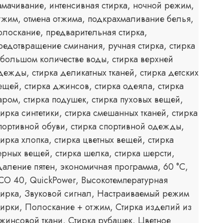
амачивание, интенсивная стирка, ночной режим,
тжим, отмена отжима, подкрахмаливание белья,
олоскание, предварительная стирка,
редотвращение сминания, ручная стирка, стирка
 большом количестве воды, стирка верхней
дежды, стирка деликатных тканей, стирка детских
ещей, стирка джинсов, стирка одеяла, стирка
аром, стирка подушек, стирка пуховых вещей,
тирка синтетики, стирка смешанных тканей, стирка
портивной обуви, стирка спортивной одежды,
тирка хлопка, стирка цветных вещей, стирка
ерных вещей, стирка шелка, стирка шерсти,
даление пятен, экономичная программа, 60 °C,
CO 40, QuickPower, Высокотемпературная
тирка, Звуковой сигнал, Настраиваемый режим
тирки, Полоскание + отжим, Стирка изделий из
жинсовой ткани, Стирка рубашек, Цветное