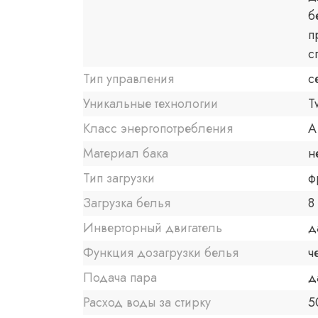
б
п
с
Тип управления
с
Уникальные технологии
T
Класс энергопотребления
A
Материал бака
н
Тип загрузки
ф
Загрузка белья
8 
Инверторный двигатель
д
Функция дозагрузки белья
ч
Подача пара
д
Расход воды за стирку
5