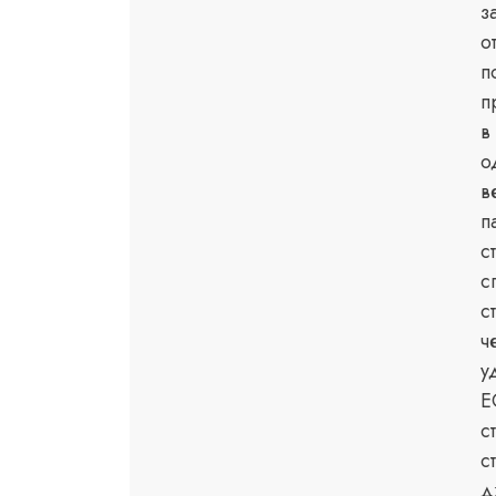
з
о
п
п
в
о
в
п
с
с
с
ч
у
E
с
с
д