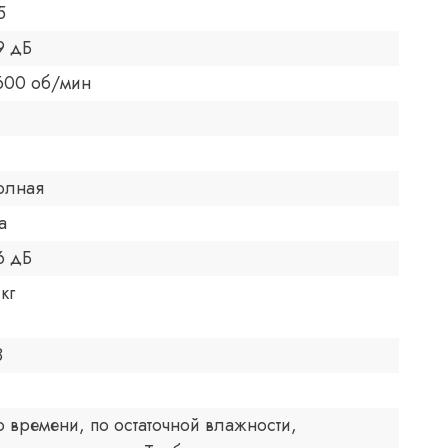
5
9 дБ
600 об/мин
олная
а
6 дБ
 кг
8
о времени, по остаточной влажности,