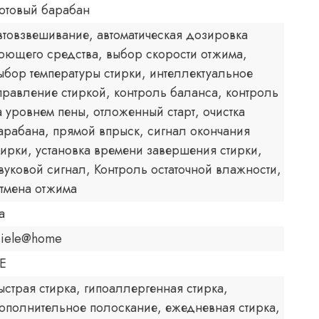
отовый барабан
втовзвешивание, автоматическая дозировка
оющего средства, выбор скорости отжима,
ыбор температуры стирки, интеллектуальное
правление стиркой, контроль баланса, контроль
а уровнем пены, отложенный старт, очистка
арабана, прямой впрыск, сигнал окончания
тирки, установка времени завершения стирки,
вуковой сигнал, Контроль остаточной влажности,
тмена отжима
а
iele@home
E
ыстрая стирка, гипоаллергенная стирка,
ополнительное полоскание, ежедневная стирка,