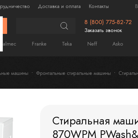
рудничество
Доставка и оплата
Контакты
В
8 (800) 775-82-72
Г
Заказать звонок
Falmec
Franke
Teka
Neff
Asko
ьные машины
Фронтальные стиральные машины
Стираль
Стиральная маш
870WPM PWash&