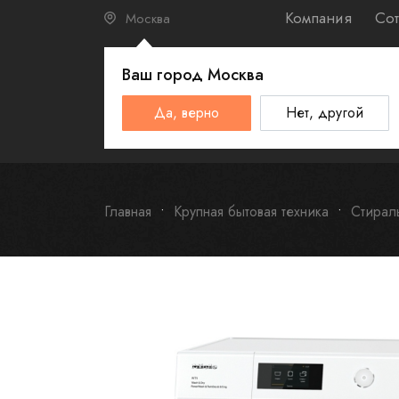
Компания
Сот
Москва
Ваш город
Москва
КАТАЛО
Да, верно
Нет, другой
Schulthess
Smeg
Omoikiri
Главная
Крупная бытовая техника
Стирал