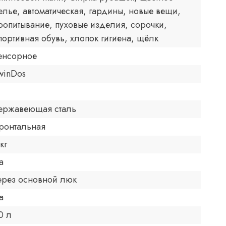
елье, автоматическая, гардины, новые вещи,
ропитывание, пуховые изделия, сорочки,
портивная обувь, хлопок гигиена, щёлк
енсорное
winDos
ержавеющая сталь
ронтальная
кг
а
ерез основной люк
а
0 л