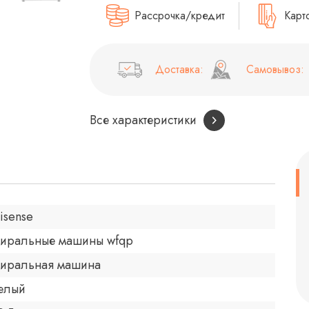
Рассрочка/кредит
Карт
Доставка:
Самовывоз:
Все характеристики
isense
тиральные машины wfqp
тиральная машина
елый