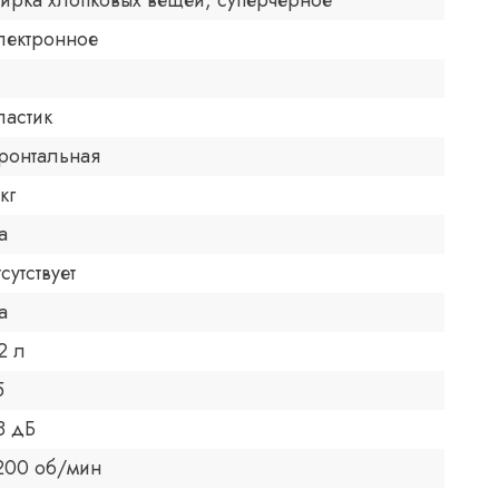
тирка хлопковых вещей, суперчерное
лектронное
ластик
ронтальная
кг
а
тсутствует
а
2 л
5
8 дБ
200 об/мин