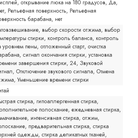
исплей, открывание люка на 180 градусов, Да,
ет, Рельефная поверхность, Рельефная
оверхность барабана, нет
втовзвешивание, выбор скорости отжима, выбор
емпературы стирки, контроль баланса, контроль
а уровнем пены, отложенный старт, очистка
арабана, сигнал окончания стирки, установка
ремени завершения стирки, 24, Звуковой
игнал, Отключение звукового сигнала, Отмена
тжима, Уменьшение времени стирки
итай
ыстрая стирка, гипоаллергенная стирка,
ополнительное полоскание, ежедневная стирка,
амачивание, интенсивная стирка, отжим,
олоскание, предварительная стирка, стирка
ерхней одежды, стирка деликатных тканей,