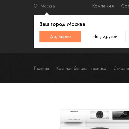
Компания
Сот
Москва
Ваш город
Москва
КАТАЛО
Да, верно
Нет, другой
Schulthess
Smeg
Omoikiri
Главная
Крупная бытовая техника
Стирал