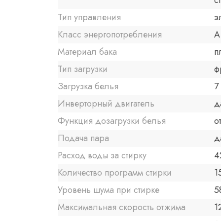
с
Тип управления
э
Класс энергопотребления
A
Материал бака
п
Тип загрузки
ф
Загрузка белья
7 
Инверторный двигатель
д
Функция дозагрузки белья
о
Подача пара
д
Расход воды за стирку
4
Количество программ стирки
1
Уровень шума при стирке
5
Максимальная скорость отжима
1