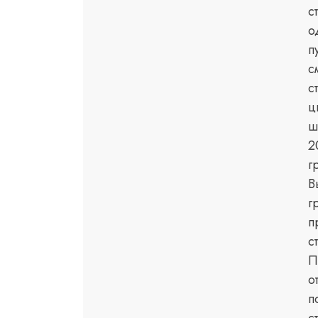
с
о
п
с
с
ц
ш
2
г
В
г
п
с
П
о
п