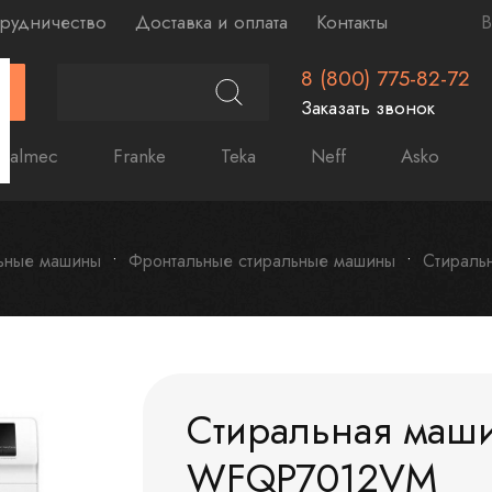
рудничество
Доставка и оплата
Контакты
В
8 (800) 775-82-72
Г
Заказать звонок
Falmec
Franke
Teka
Neff
Asko
ьные машины
Фронтальные стиральные машины
Стираль
Стиральная маши
WFQP7012VM