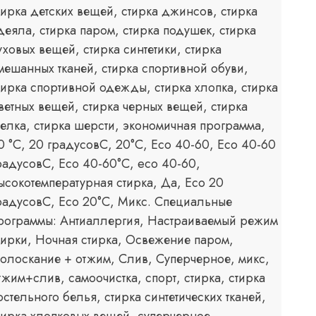
тирка детских вещей, стирка джинсов, стирка
деяла, стирка паром, стирка подушек, стирка
уховых вещей, стирка синтетики, стирка
мешанных тканей, стирка спортивной обуви,
тирка спортивной одежды, стирка хлопка, стирка
ветных вещей, стирка черных вещей, стирка
елка, стирка шерсти, экономичная программа,
0 °С, 20 градусовС, 20°С, Eco 40-60, Eco 40-60
радусовС, Eco 40-60°С, eco 40-60,
ысокотемпературная стирка, Да, Есо 20
радусовС, Есо 20°С, Микс. Специальные
рограммы: Антиаллергия, Настраиваемый режим
тирки, Ночная стирка, Освежение паром,
олоскание + отжим, Слив, Суперчерное, микс,
тжим+слив, самоочистка, спорт, стирка, стирка
остельного белья, стирка синтетических тканей,