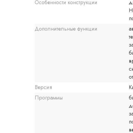
Особенности конструкции
д
Н
п
Дополнительные функции
а
т
з
б
в
с
о
Версия
К
Программы
б
д
з
п
в