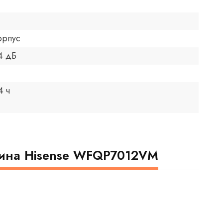
орпус
4 дБ
4 ч
шина Hisense WFQP7012VM