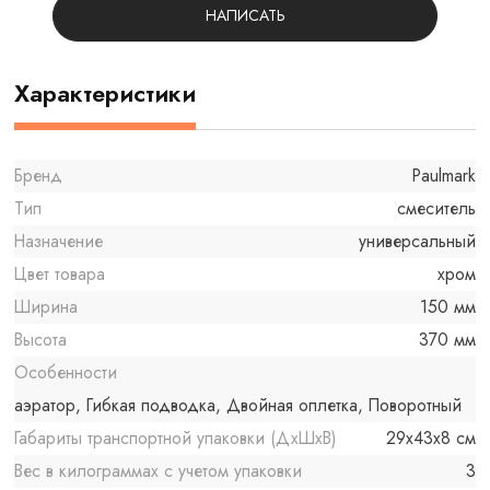
НАПИСАТЬ
Характеристики
Бренд
Paulmark
Тип
смеситель
Назначение
универсальный
Цвет товара
хром
Ширина
150 мм
Высота
370 мм
Особенности
аэратор, Гибкая подводка, Двойная оплетка, Поворотный
Габариты транспортной упаковки (ДхШхВ)
29x43x8 см
Вес в килограммах с учетом упаковки
3