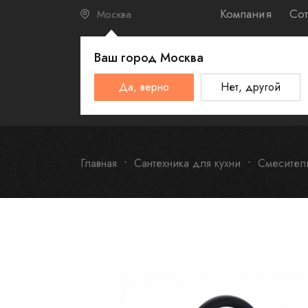
Компания
Сот
Москва
Ваш город
Москва
КАТАЛО
Да, верно
Нет, другой
Schulthess
Smeg
Omoikiri
Главная
Сантехника для кухни
Смесител