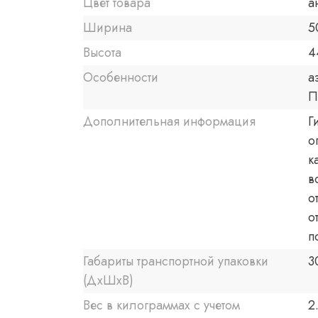
Цвет товара
а
Ширина
5
Высота
4
Особенности
а
П
Дополнительная информация
Г
о
к
в
о
о
п
Габариты транспортной упаковки
3
(ДхШхВ)
Вес в килограммах с учетом
2