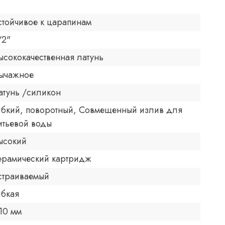
стойчивое к царапинам
/2"
ысококачественная латунь
ычажное
атунь /силикон
ибкий, поворотный, Совмещенный излив для
итьевой воды
ысокий
ерамический картридж
страиваемый
ибкая
10 мм