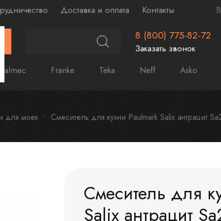
рудничество
Доставка и оплата
Контакты
В
8 (800) 775-82-72
Г
Заказать звонок
Falmec
Franke
Teka
Neff
Asko
и для моек
Смеситель для кухни Paulmark Salix антрацит S
Смеситель для к
Salix антрацит S