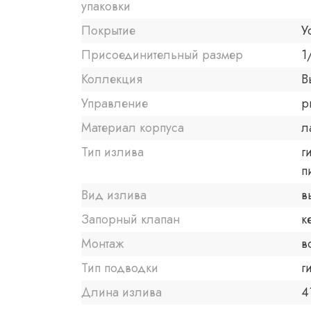
упаковки
Покрытие
У
Присоединительный размер
1
Коллекция
В
Управление
р
Материал корпуса
л
Тип излива
г
п
Вид излива
в
Запорный клапан
к
Монтаж
в
Тип подводки
г
Длина излива
4