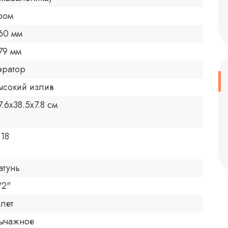
ром
60 мм
79 мм
эратор
ысокий излив
7.6x38.5x7.8 см
.18
атунь
/2"
 лет
ычажное