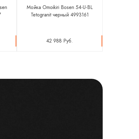
osen
Мойка Omoikiri Bosen 54-U-BL
Мойка Omoi
7
Tetogranit черный 4993161
белы
42 988 Руб.
44