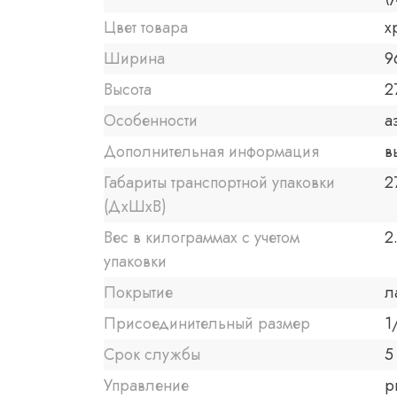
Цвет товара
х
Ширина
9
Высота
2
Особенности
а
Дополнительная информация
в
Габариты транспортной упаковки
2
(ДхШхВ)
Вес в килограммах с учетом
2
упаковки
Покрытие
л
Присоединительный размер
1
Срок службы
5
Управление
р