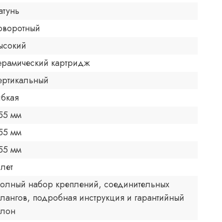
атунь
оворотный
ысокий
ерамический картридж
ертикальный
ибкая
55 мм
55 мм
55 мм
 лет
олный набор креплений, соединительных
лангов, подробная инструкция и гарантийный
алон