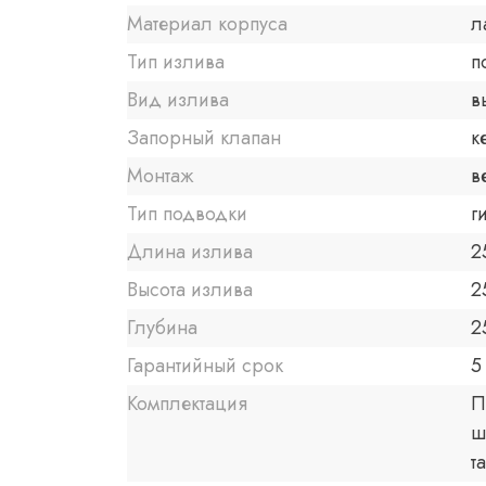
Материал корпуса
л
Тип излива
п
Вид излива
в
Запорный клапан
к
Монтаж
в
Тип подводки
г
Длина излива
2
Высота излива
2
Глубина
2
Гарантийный срок
5
Комплектация
П
ш
т