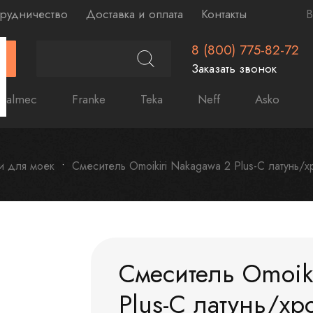
рудничество
Доставка и оплата
Контакты
В
8 (800) 775-82-72
Г
Заказать звонок
Falmec
Franke
Teka
Neff
Asko
и для моек
Смеситель Omoikiri Nakagawa 2 Plus-C латунь/
Смеситель Omoik
Plus-C латунь/х