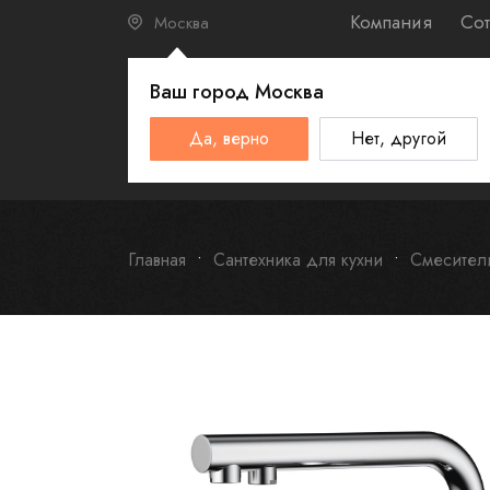
Компания
Сот
Москва
Ваш город
Москва
КАТАЛО
Да, верно
Нет, другой
Schulthess
Smeg
Omoikiri
Главная
Сантехника для кухни
Смесител