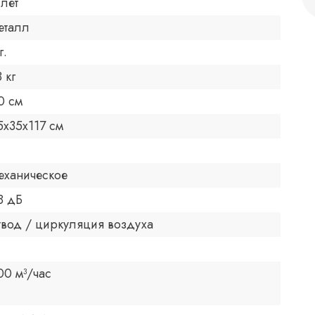
 лет
еталл
г.
8 кг
0 см
5x35x117 см
еханическое
8 дБ
твод / циркуляция воздуха
00 м³/час