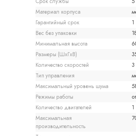
Срок службы
5
Материал корпуса
м
Гарантийный срок
1 
Вес без упаковки
1
Минимальная высота
6
Размеры (ШxГxВ)
3
Количество скоростей
3
Тип управления
м
Максимальный уровень шума
5
Режимы работы
о
Количество двигателей
1
Максимальная
7
производительность