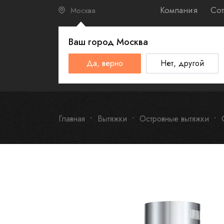
Компания
Сот
Москва
Ваш город
Москва
КАТАЛО
Да, верно
Нет, другой
Schulthess
Smeg
Omoikiri
Главная
Вытяжки
Островные вытяжки