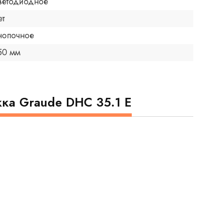
ветодиодное
ет
нопочное
50 мм
ка Graude DHC 35.1 E