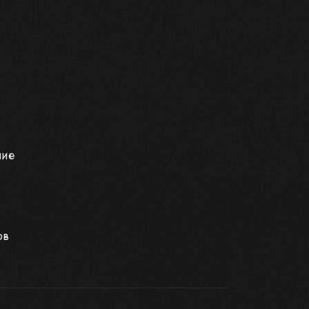
ние
ов