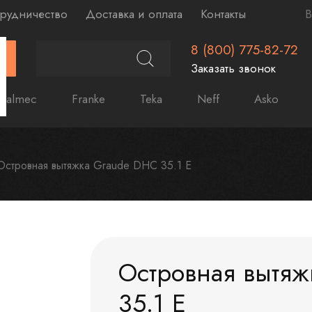
рудничество
Доставка и оплата
Контакты
В
8 (800) 775-82-72
Г
Заказать звонок
Falmec
Franke
Teka
Neff
Asko
Островная вытяжка Graude DHC 35.1 E
Островная вытя
35.1 E