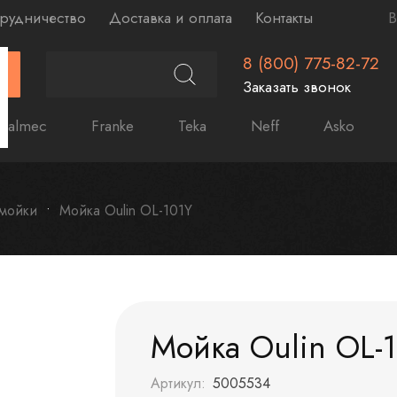
рудничество
Доставка и оплата
Контакты
В
8 (800) 775-82-72
Г
Заказать звонок
Falmec
Franke
Teka
Neff
Asko
 мойки
Мойка Oulin OL-101Y
Мойка Oulin OL-
Артикул:
5005534