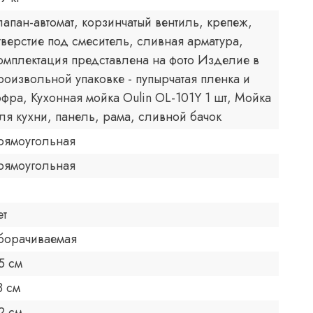
лапан-автомат, корзинчатый вентиль, крепеж,
тверстие под смеситель, сливная арматура,
омплектация представлена на фото Изделие в
роизвольной упаковке - пупырчатая пленка и
офра, Кухонная мойка Oulin OL-101Y 1 шт, Мойка
ля кухни, панель, рама, сливной бачок
рямоугольная
рямоугольная
ет
борачиваемая
5 см
8 см
2 см