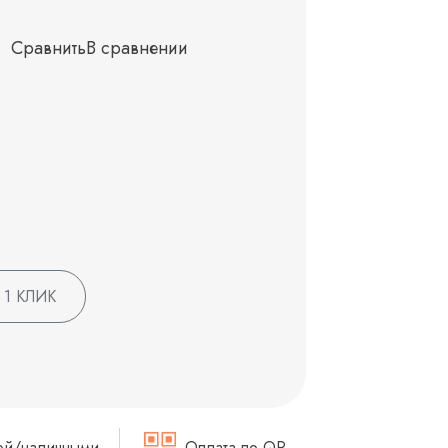
Сравнить
В сравнении
 1 КЛИК
ой/наличными
Оплата по QR