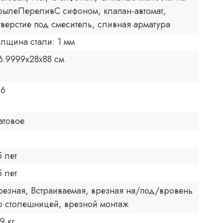
рылеПереливС сифоном, клапан-автомат,
тверстие под смеситель, сливная арматура
олщина стали: 1 мм
6.9999x28x88 см
.6
атовое
5 лет
5 лет
резная, Встраиваемая, врезная на/под/вровень
о столешницей, врезной монтаж
9 кг