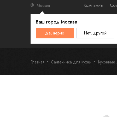
Компания
Сот
Москва
Ваш город
Москва
КАТАЛО
Да, верно
Нет, другой
Schulthess
Smeg
Omoikiri
Главная
Сантехника для кухни
Кухонные