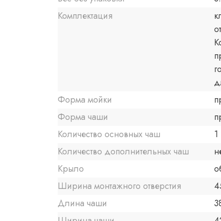
Комплектация
к
о
К
п
г
д
Форма мойки
п
Форма чаши
п
Количество основных чаш
1
Количество дополнительных чаш
н
Крыло
о
Ширина монтажного отверстия
4
Длина чаши
3
Ширина чаши
4