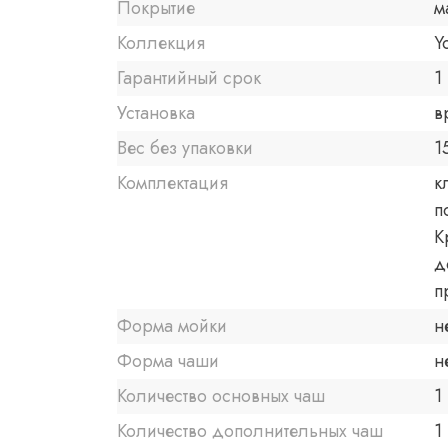
Покрытие
м
Коллекция
Y
Гарантийный срок
1 
Установка
в
Вес без упаковки
1
Комплектация
к
п
К
д
п
Форма мойки
н
Форма чаши
н
Количество основных чаш
1
Количество дополнительных чаш
1