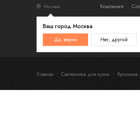
Компания
Сот
Москва
Ваш город
Москва
КАТАЛО
Да, верно
Нет, другой
Schulthess
Smeg
Omoikiri
Главная
Сантехника для кухни
Кухонные