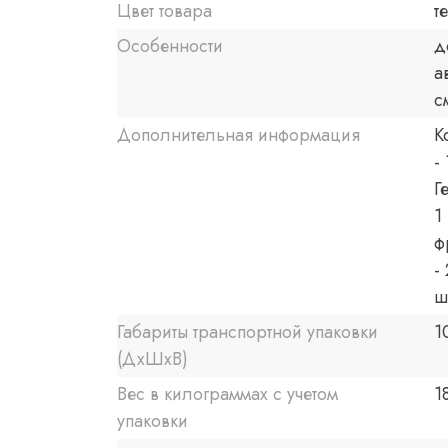
Цвет товара
т
Особенности
д
а
с
Дополнительная информация
К
-
Г
1
ф
-
ш
Габариты транспортной упаковки
1
(ДхШхВ)
Вес в килограммах с учетом
1
упаковки