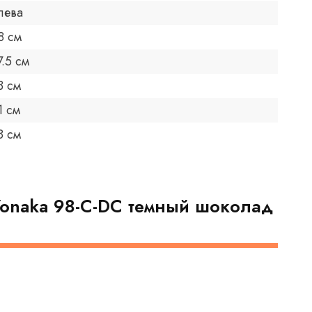
лева
8 см
7.5 см
3 см
1 см
8 см
Yonaka 98-C-DC темный шоколад