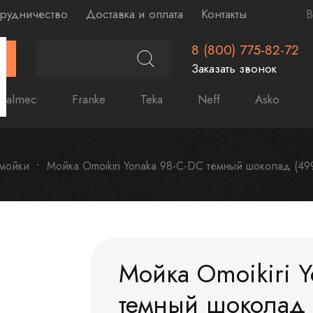
рудничество
Доставка и оплата
Контакты
В
8 (800) 775-82-72
Г
Заказать звонок
Falmec
Franke
Teka
Neff
Asko
 мойки
Мойка Omoikiri Yonaka 98-C-DC темный шоколад (49
Мойка Omoikiri 
темный шоколад 