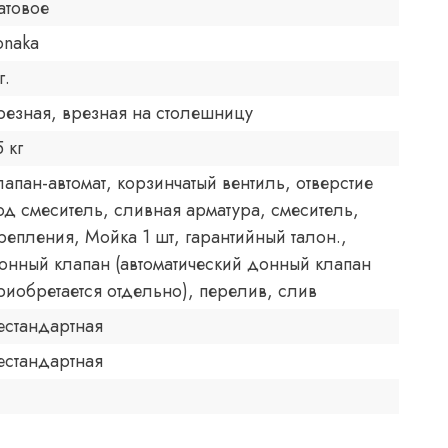
атовое
onaka
г.
резная, врезная на столешницу
5 кг
лапан-автомат, корзинчатый вентиль, отверстие
од смеситель, сливная арматура, смеситель,
репления, Мойка 1 шт, гарантийный талон.,
онный клапан (автоматический донный клапан
риобретается отдельно), перелив, слив
естандартная
естандартная