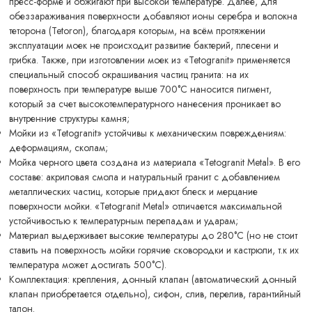
пресс-форме и обжигают при высокой температуре. Далее, для
обеззараживания поверхности добавляют ионы серебра и волокна
теторона (Tetoron), благодаря которым, на всём протяжении
эксплуатации моек не происходит развитие бактерий, плесени и
грибка. Также, при изготовлении моек из «Tetogranit» применяется
специальный способ окрашивания частиц гранита: на их
поверхность при температуре выше 700°С наносится пигмент,
который за счет высокотемпературного нанесения проникает во
внутренние структуры камня;
Мойки из «Tetogranit» устойчивы к механическим повреждениям:
деформациям, сколам;
Мойка черного цвета создана из материала «Tetogranit Metal». В его
составе: акриловая смола и натуральный гранит с добавлением
металлических частиц, которые придают блеск и мерцание
поверхности мойки. «Tetogranit Metal» отличается максимальной
устойчивостью к температурным перепадам и ударам;
Материал выдерживает высокие температуры до 280°С (но не стоит
ставить на поверхность мойки горячие сковородки и кастрюли, т.к их
температура может достигать 500°С).
Комплектация: крепления, донный клапан (автоматический донный
клапан приобретается отдельно), сифон, слив, перелив, гарантийный
талон.