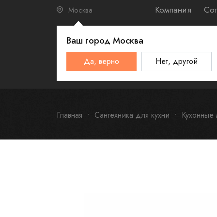
Компания
Сот
Москва
Ваш город
Москва
КАТАЛО
Да, верно
Нет, другой
Schulthess
Smeg
Omoikiri
Главная
Сантехника для кухни
Кухонные