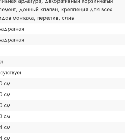
ливная арматура, декоративный корзинчатый
лемент, донный клапан, крепления для всех
идов монтажа, перелив, слив
вадратная
вадратная
ет
тсутствует
0 см
0 см
0 см
0 см
4 см
4 см