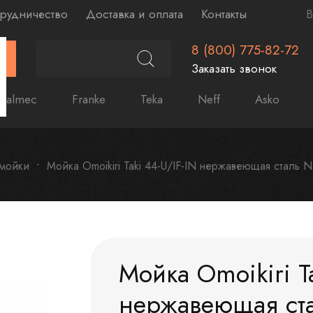
рудничество
Доставка и оплата
Контакты
В
8 (800) 775-82-72
Г
Заказать звонок
Falmec
Franke
Teka
Neff
Asko
 мойки
Мойка Omoikiri Taki 44-U/IF-IN нержавеющая сталь
Мойка Omoikiri T
нержавеющая ст