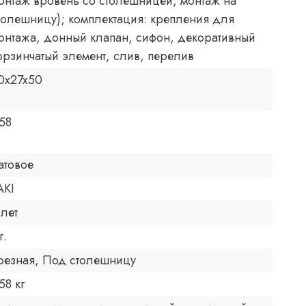
онтаж вровень со столешницей, монтаж на
толешницу); комплектация: крепления для
онтажа, донный клапан, сифон, декоративный
орзинчатый элемент, слив, перелив
0x27x50
.58
атовое
AKI
 лет
г.
резная, Под столешницу
58 кг