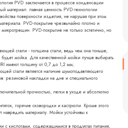
ология PVD заключается в процессе конденсации
ный материал. лавная ценность PVD-технологии
войства поверхности изделия, не нарушая при этом
материала. PVD-покрытие чрезвычайно плотно и
 микротрещин. PVD-покрытие не только эстетично, но
ющей стали - толщина стали, ведь чем она тоньше,
 будет мойка. Для качественной мойки лучше выбирать
I имеют толщину от 0,7 до 1,2 мм;
ющей стали является наличие шумоподавляющего
тов: резиновой накладки на дне и специального
ючительной прочностью, легки в уходе и абсолютно
пяток, горячие сковородки и кастрюли. Кроме этого
т навредить материалу. Мойки устойчивы к
и с кислотами, содержащимися в продуктах питания,