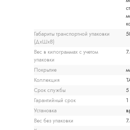
м
с
м
к
Габариты транспортной упаковки
5
(ДхШхВ)
Вес в килограммах с учетом
7
упаковки
Покрытие
м
Коллекция
T
Срок службы
5
Гарантийный срок
1 
Установка
в
Вес без упаковки
7.