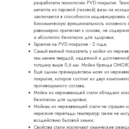
разработали технологию PVD-покрытия. Техн
металла из паровой (газовой) фазы на исход
заключается в способности модифицировать с
биохимическую функциональность основного 
равномерно прилегает к основе, не содержит
и абсолютно безопасно для здоровья;
Гарантия на PVD-покрытие - 2 года;
Самый важный показатель у мойки из нержаве
тем менее твердой, надежной и долговечной
толщину выше 0,6 мм. Мойки бренда OMOIKIR
Ещё одним преимуществом моек из нержаве
покрытия, которое состоит из двух компонен
противошумного состава;
Мойки из нержавеющей стали обладают искл
безопасны для здоровья;
Мойкам из нержавеющей стали не страшен ки
нерезкие перепады температур также не могу
воздействию бытовой химии;
Свойства стали исключают химические реакци