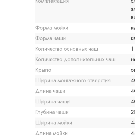
Комплектация
с
э
в
Форма мойки
к
Форма чаши
к
Количество основных чаш
1
Количество дополнительных чаш
н
Крыло
о
Ширина монтажного отверстия
4
Длина чаши
4
Ширина чаши
4
Глубина чаши
2
Ширина мойки
4
Длина мойки
4