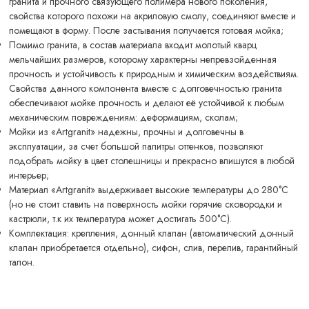
гранита и прочного связующего полимера нового поколения,
свойства которого похожи на акриловую смолу, соединяют вместе и
помещают в форму. После застывания получается готовая мойка;
Помимо гранита, в состав материала входит молотый кварц
мельчайших размеров, которому характерны непревзойденная
прочность и устойчивость к природным и химическим воздействиям.
Свойства данного компонента вместе с долговечностью гранита
обеспечивают мойке прочность и делают её устойчивой к любым
механическим повреждениям: деформациям, сколам;
Мойки из «Artgranit» надежны, прочны и долговечны в
эксплуатации, за счет большой палитры оттенков, позволяют
подобрать мойку в цвет столешницы и прекрасно впишутся в любой
интерьер;
Материал «Artgranit» выдерживает высокие температуры до 280°С
(но не стоит ставить на поверхность мойки горячие сковородки и
кастрюли, т.к их температура может достигать 500°С).
Комплектация: крепления, донный клапан (автоматический донный
клапан приобретается отдельно), сифон, слив, перелив, гарантийный
талон.