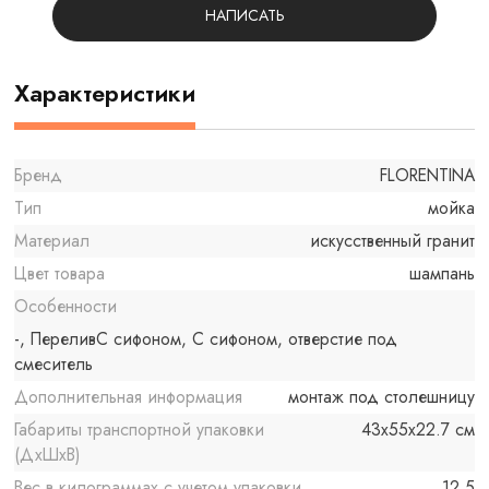
НАПИСАТЬ
Характеристики
Бренд
FLORENTINA
Тип
мойка
Материал
искусственный гранит
Цвет товара
шампань
Особенности
-, ПереливС сифоном, С сифоном, отверстие под
смеситель
Дополнительная информация
монтаж под столешницу
Габариты транспортной упаковки
43x55x22.7 см
(ДхШхВ)
Вес в килограммах с учетом упаковки
12.5