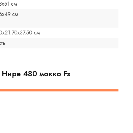
8х51 см
6x49 см
0х21.70x37.50 см
сть
 Нире 480 мокко Fs