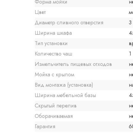
Форма мойки
н
Цвет
м
Диаметр сливного отверстия
3
Ширина шкафа
4
Тип установки
в
Количество чаш
1
Измельчитель пищевых отходов
н
Мойка с крылом
н
Вид монтажа (установка)
н
Ширина мебельной базы
4
Скрытый перелив
н
Оборачиваемая
н
Гарантия
6