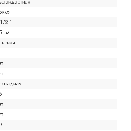
естандартная
окко
 1/2 "
5 см
резная
ет
ет
акладная
5
ет
ет
0