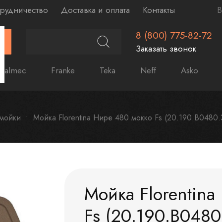
рудничество
Доставка и оплата
Контакты
В
8 (800) 775-82-72
Г
Заказать звонок
Falmec
Franke
Teka
Neff
Asko
 мойки
Мойка Florentina Нире 480 мокко Fs (20.190.B0480.
Мойка Florentina
Fs (20.190.B0480