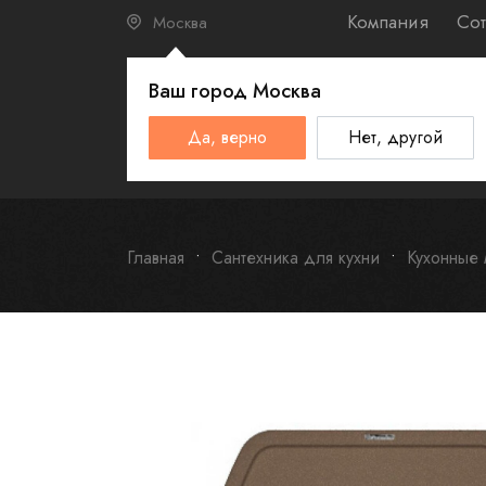
Компания
Сот
Москва
Ваш город
Москва
КАТАЛО
Да, верно
Нет, другой
Schulthess
Smeg
Omoikiri
Главная
Сантехника для кухни
Кухонные