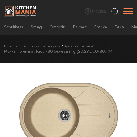
Москва
Schulthess
Smeg
Omoikiri
Falmec
Franke
Teka
Ne
Главная
Сантехника для кухни
Кухонные мойки
Мойка Florentina Лотос 780 бежевый Fg (20.295.C0780.104)