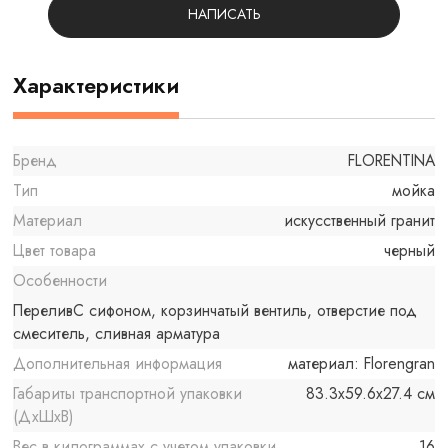
НАПИСАТЬ
Характеристики
Бренд
FLORENTINA
Тип
мойка
Материал
искусственный гранит
Цвет товара
черный
Особенности
ПереливС сифоном, корзинчатый вентиль, отверстие под
смеситель, сливная арматура
Дополнительная информация
материал: Florengran
Габариты транспортной упаковки
83.3x59.6x27.4 см
(ДхШхВ)
Вес в килограммах с учетом упаковки
16