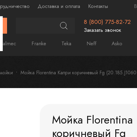
рудничество
Доставка и оплата
Контакты
В
8 (800) 775-82-72
Г
Заказать звонок
Falmec
Franke
Teka
Neff
Asko
 мойки
Мойка Florentina Капри коричневый Fg (20.185.J1060
Мойка Florentina
коричневый Fg