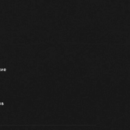
ние
ов