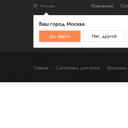
Компания
Сот
Москва
Ваш город
Москва
КАТАЛО
Да, верно
Нет, другой
Schulthess
Smeg
Omoikiri
Главная
Сантехника для кухни
Кухонные