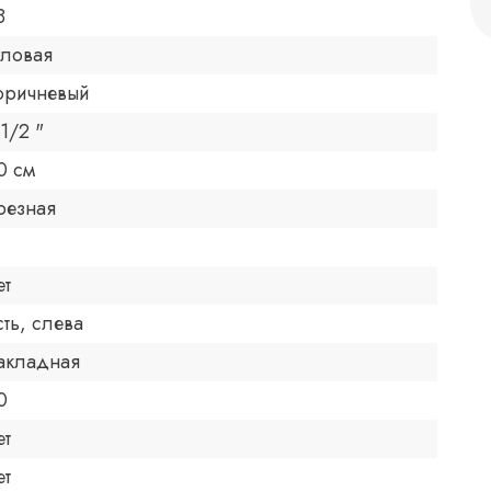
8
гловая
оричневый
 1/2 "
0 см
резная
ет
сть, слева
акладная
0
ет
ет