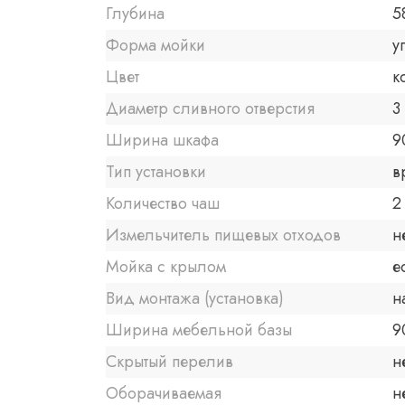
Глубина
5
Форма мойки
у
Цвет
к
Диаметр сливного отверстия
3
Ширина шкафа
9
Тип установки
в
Количество чаш
2
Измельчитель пищевых отходов
н
Мойка с крылом
е
Вид монтажа (установка)
н
Ширина мебельной базы
9
Скрытый перелив
н
Оборачиваемая
н