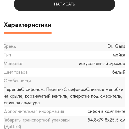
НАПИСАТЬ
Характеристики
Бренд
Dr. Gans
Тип
мойка
Материал
искусственный мрамор
Цвет товара
белый
Особенности
ПереливС сифоном, ПереливС сифономСливные желобки
на крыле, корзинчатый вентиль, отверстие под смеситель,
сливная арматура
Дополнительная информация
сифон в комплекте
Габариты транспортной упаковки
54.8x79.8x25.5 см
(ДхШхВ)