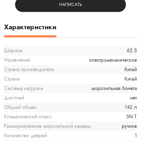
НАПИСАТЬ
Характеристики
Ширина
62.5
Управление
электромеханическое
Страна производитель
Китай
Страна
Китай
Система нагрузки
морозильная бонета
Дисплей
нет
Общий объем
142 л
Климатический класс
SN-T
Размораживание морозильной камеры
ручное
Количество дверей
1