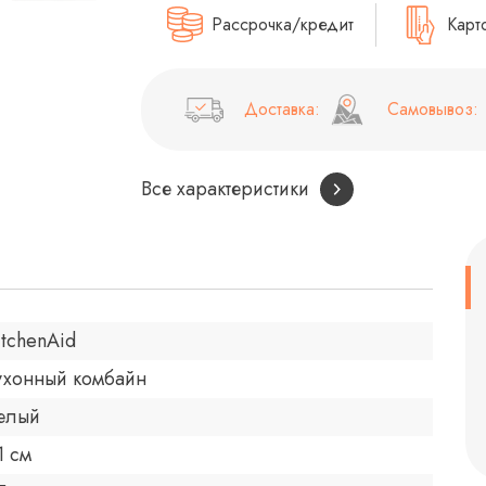
Рассрочка/кредит
Карт
Доставка:
Самовывоз:
Все характеристики
itchenAid
ухонный комбайн
елый
1 см