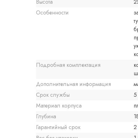
Высота
2
Особенности
з
т
б
п
у
к
Подробная комплектация
к
ш
Дополнительная информация
м
Срок службы
5
Материал корпуса
п
Глубина
1
Гарантийный срок
2 