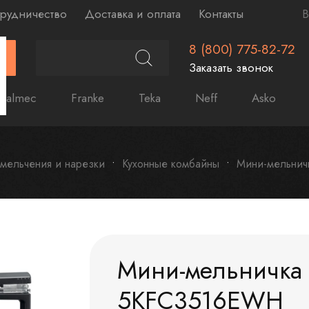
рудничество
Доставка и оплата
Контакты
В
8 (800) 775-82-72
Г
Заказать звонок
Falmec
Franke
Teka
Neff
Asko
мельчения и нарезки
Кухонные комбайны
Мини-мельнич
Мини-мельничка 
5KFC3516EWH