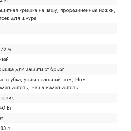
2 кг
ащитная крышка на чашу, прорезиненные ножки,
тсек для шнура
.75 м
итай
рышка для защиты от брызг
ясорубка, универсальный нож, Нож-
змельчитель, Чаша-измельчитель
ластик
40 Вт
ет
.83 л