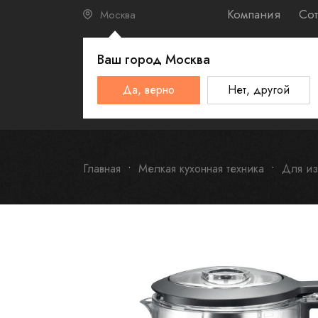
Компания
Сот
Москва
Ваш город
Москва
КАТАЛО
Да, верно
Нет, другой
Schulthess
Smeg
Omoikiri
Главная
Мелкая кухонная техника
Для из