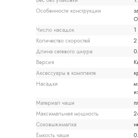
Вес без упаковки
1.
Особенности конструкции
з
О
Число насадок
1
Количество скоростей
2
Длина сетевого шнура
0
Версия
К
Аксессуары в комплекте
к
Насадки
м
и
Материал чаши
п
Максимальная мощность
2
Соковыжималка
н
Ёмкость чаши
0