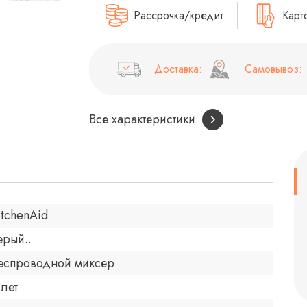
Рассрочка/кредит
Карт
Доставка:
Самовывоз:
Все характеристики
itchenAid
ерый..
еспроводной миксер
 лет