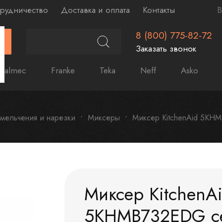
рудничество
Доставка и оплата
Контакты
В
8 (800) 775-82-72
Г
Заказать звонок
Falmec
Franke
Teka
Neff
Asko
мельчения и нарезки
Миксеры
Миксер KitchenAid 5KH
Миксер KitchenA
5KHMB732EDG се