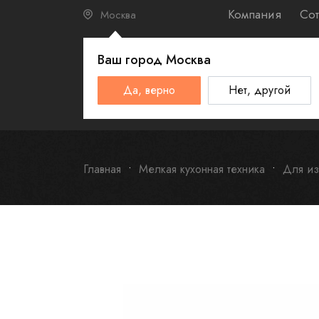
Компания
Сот
Москва
Ваш город
Москва
КАТАЛО
Да, верно
Нет, другой
Schulthess
Smeg
Omoikiri
Главная
Мелкая кухонная техника
Для из