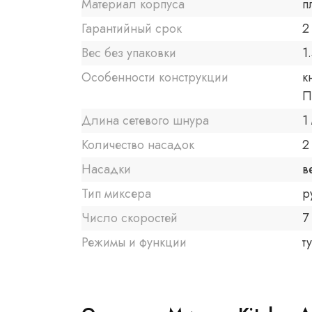
Материал корпуса
п
Гарантийный срок
2 
Вес без упаковки
1
Особенности конструкции
к
П
Длина сетевого шнура
1
Количество насадок
2
Насадки
в
Тип миксера
р
Число скоростей
7
Режимы и функции
т