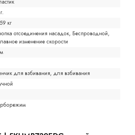
ластик
г.
.59 кг
нопка отсоединения насадок, Беспроводной,
лавное изменение скорости
 м
енчик для взбивания, для взбивания
учной
урборежим