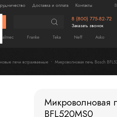
рудничество
Доставка и оплата
Контакты
В
8 (800) 775-82-72
Г
Заказать звонок
Falmec
Franke
Teka
Neff
Asko
новые печи встраиваемые
Микроволновая печь Bosch BFL
Микроволновая п
BFL520MS0