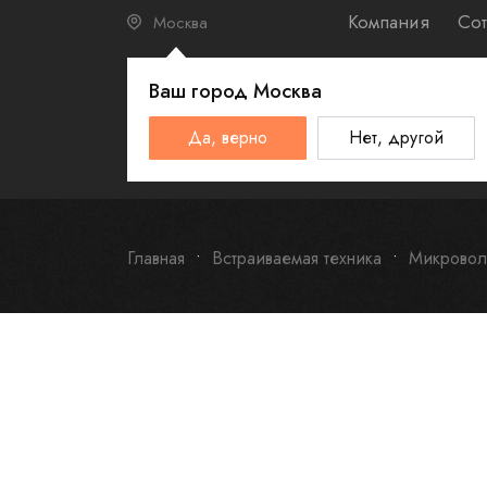
Компания
Сот
Москва
Ваш город
Москва
КАТАЛО
Да, верно
Нет, другой
Schulthess
Smeg
Omoikiri
Главная
Встраиваемая техника
Микровол