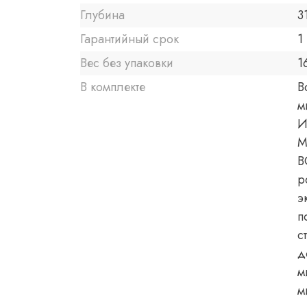
Глубина
3
Гарантийный срок
1 
Вес без упаковки
1
В комплекте
В
м
И
М
B
р
э
п
с
д
м
м