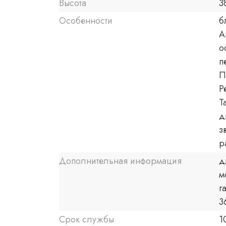
Высота
3
Особенности
б
А
о
п
П
Р
Т
д
з
р
Дополнительная информация
д
м
г
3
Срок службы
1