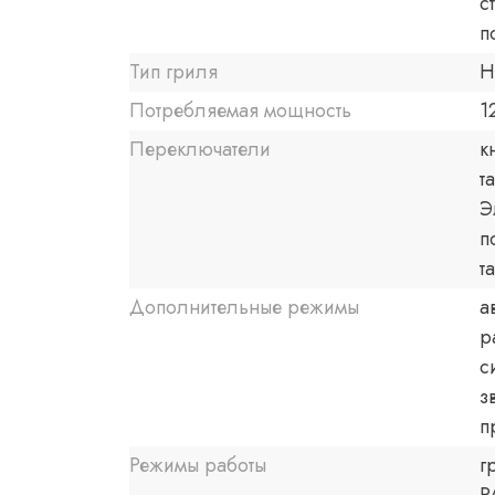
с
п
Тип гриля
Н
Потребляемая мощность
1
Переключатели
к
т
Э
п
т
Дополнительные режимы
а
р
с
з
п
Режимы работы
г