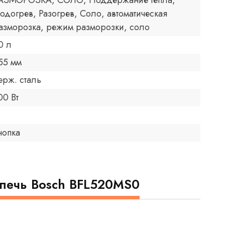
АЗМОРОЗКА, СОЛО, Поддержание тепла,
одогрев, Разогрев, Соло, автоматическая
азморозка, режим разморозки, соло
0 л
55 мм
ерж. сталь
00 Вт
нопка
печь Bosch BFL520MS0