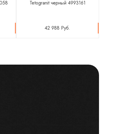
5058
Tetogranit черный 4993161
белы
42 988 Руб.
44