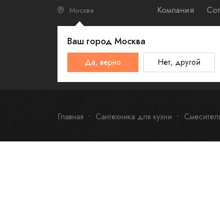
Компания
Сот
Москва
Ваш город
Москва
КАТАЛО
Да, верно
Нет, другой
Schulthess
Smeg
Omoikiri
Главная
Сантехника для кухни
Смесител