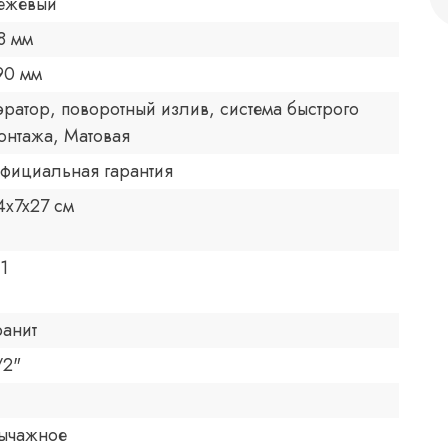
ежевый
8 мм
90 мм
эратор, поворотный излив, система быстрого
онтажа, Матовая
фициальная гарантия
4x7x27 см
.1
ранит
/2"
ычажное