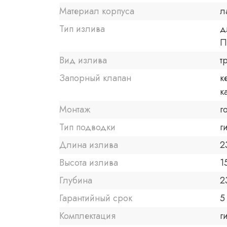
Материал корпуса
л
Тип излива
д
П
Вид излива
т
Запорный клапан
к
к
Монтаж
г
Тип подводки
г
Длина излива
2
Высота излива
1
Глубина
2
Гарантийный срок
5
Комплектация
г