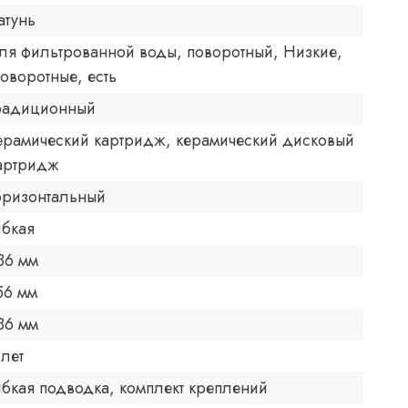
атунь
ля фильтрованной воды, поворотный, Низкие,
оворотные, есть
радиционный
ерамический картридж, керамический дисковый
артридж
оризонтальный
ибкая
36 мм
56 мм
36 мм
 лет
ибкая подводка, комплект креплений