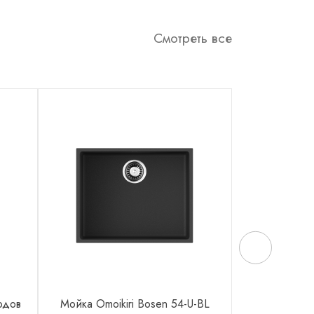
Смотреть все
одов
Мойка Omoikiri Bosen 54-U-BL
Мойка Omoi