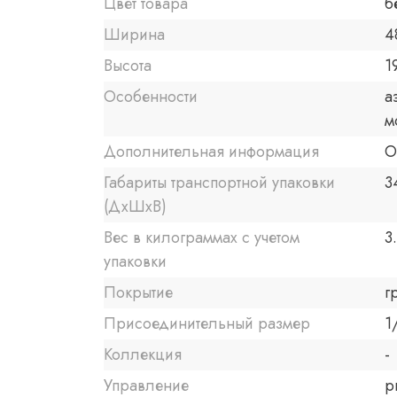
Цвет товара
б
Ширина
4
Высота
1
Особенности
а
м
Дополнительная информация
О
Габариты транспортной упаковки
3
(ДхШхВ)
Вес в килограммах с учетом
3
упаковки
Покрытие
г
Присоединительный размер
1
Коллекция
-
Управление
р