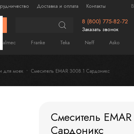
рудничество
Доставка и оплата
Контакты
В
8 (800) 775-82-72
Г
Заказать звонок
Falmec
Franke
Teka
Neff
Asko
и для моек
Смеситель EMAR 3008.1 Сардоникс
Смеситель EMAR 
Сардоникс