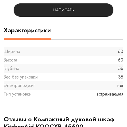
НАПИСАТЬ
Характеристики
Ширина
60
Высота
60
Глубина
56
Вес без упаковки
35
Электроподжиг
нет
Тип установки
встраиваемая
Отзывы о Компактный духовой шкаф
KitchenAid KOQCXB 45600