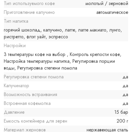
Тип используемого кофе
молотый / зерновой
Приготовление капучино
автоматическое
Тип напитка
горячий шоколад, капучино, латте, латте макиато, лунго,
ристретто, флэт уайт, эспрессо
Настройки
3 температуры кофе на выбор , Контроль крепости кофе,
Настройка температуры напитка, Регулировка порции
воды, Регулировка степени помола
Регулировка степени помола
да
Капучинатор
да
Возможность встраивания
да
Встроенная кофемолка
да
Давление
15 бар
Емкость контейнера для зерен
200 г
Материал жерновов
нержавеющая сталь