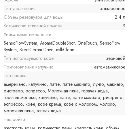
Тип управления
электронное
Объем резервуара для воды
2.4 л
Количество степеней помола
3
Уникальные технологии
SensoFlowSystem, AromaDoubleShot, OneTouch, SensoFlow
System, SilentCeram Drive, milkClean
Тип используемого кофе
зерновой
Приготовление капучино
автоматическое
Тип напитка
американо, капучино, латте, латте макиато, лунго, макиато,
ристретто, эспрессо, Молочная пена, горячая вода,
горячее молоко, капучино, латте, латте макиато, ристретто,
эспрессо, кофе, кофе крема, кофе с молоком, молоко,
молочная пена, теплая вода
Настройки
жесткость воды, количество пены, крепость кофе, объем