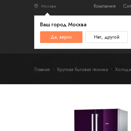
Компания
Сот
Москва
Ваш город
Москва
КАТАЛО
Да, верно
Нет, другой
Schulthess
Smeg
Omoikiri
Главная
Крупная бытовая техника
Холоди