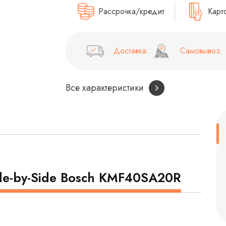
Рассрочка/кредит
Карт
Доставка:
Самовывоз:
Все характеристики
de-by-Side Bosch KMF40SA20R