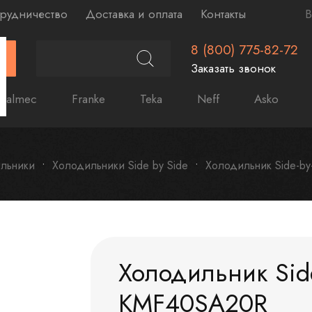
рудничество
Доставка и оплата
Контакты
В
8 (800) 775-82-72
Г
Заказать звонок
Falmec
Franke
Teka
Neff
Asko
льники
Холодильники Side by Side
Холодильник Side-b
Холодильник Side
KMF40SA20R