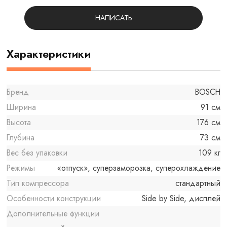
НАПИСАТЬ
Характеристики
Бренд
BOSCH
Ширина
91 см
Высота
176 см
Глубина
73 см
Вес без упаковки
109 кг
Режимы
«отпуск», суперзаморозка, суперохлаждение
Тип компрессора
стандартный
Особенности конструкции
Side by Side, дисплей
Дополнительные функции