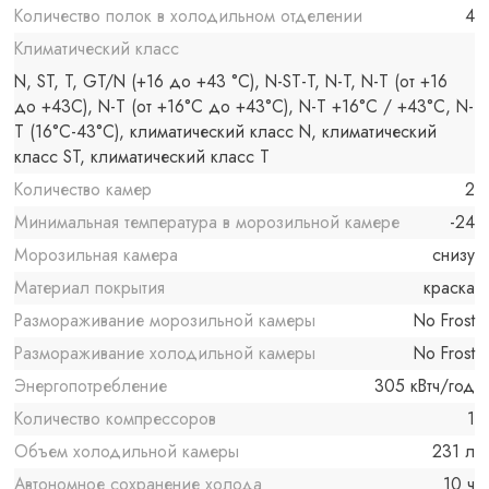
Количество полок в холодильном отделении
4
Климатический класс
N, ST, T, GT/N (+16 до +43 °C), N-ST-T, N-T, N-T (от +16
до +43С), N-T (от +16°C до +43°C), N-T +16°C / +43°C, N-
Т (16°C-43°C), климатический класс N, климатический
класс ST, климатический класс T
Количество камер
2
Минимальная температура в морозильной камере
-24
Морозильная камера
снизу
Материал покрытия
краска
Размораживание морозильной камеры
No Frost
Размораживание холодильной камеры
No Frost
Энергопотребление
305 кВтч/год
Количество компрессоров
1
Объем холодильной камеры
231 л
Автономное сохранение холода
10 ч