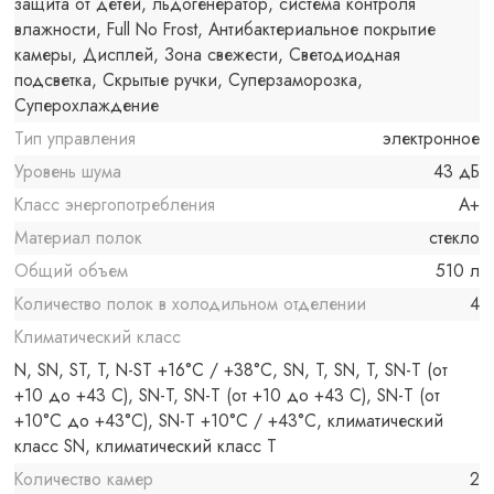
защита от детей, льдогенератор, система контроля
влажности, Full No Frost, Антибактериальное покрытие
камеры, Дисплей, Зона свежести, Светодиодная
подсветка, Скрытые ручки, Суперзаморозка,
Суперохлаждение
Тип управления
электронное
Уровень шума
43 дБ
Класс энергопотребления
A+
Материал полок
стекло
Общий объем
510 л
Количество полок в холодильном отделении
4
Климатический класс
N, SN, ST, T, N-ST +16°C / +38°C, SN, T, SN, T, SN-T (от
+10 до +43 С), SN-T, SN-T (от +10 до +43 С), SN-T (от
+10°C до +43°C), SN-T +10°C / +43°C, климатический
класс SN, климатический класс T
Количество камер
2