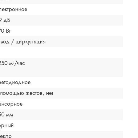
лектронное
9 дБ
70 Вт
твод / циркуляция
250 м³/час
ветодиодное
 помощью жестов, нет
енсорное
50 мм
ерный
текло