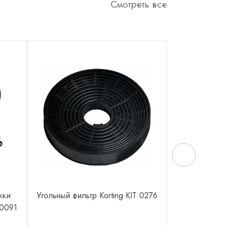
Смотреть все
жки
Угольный фильтр Korting KIT 0276
Телескопиче
50091
Kuppers