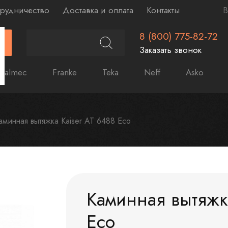
рудничество
Доставка и оплата
Контакты
В
8 (800) 775-82-72
Г
Заказать звонок
Falmec
Franke
Teka
Neff
Asko
аминная вытяжка Kaiser AT 6488 Eco
Каминная вытяжк
Eco