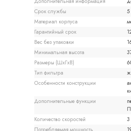
Дополнительная информация
д
Срок службы
5
Материал корпуса
м
Гарантийный срок
1
Вес без упаковки
1
Минимальная высота
3
Размеры (ШxГxВ)
6
Тип фильтра
ж
Особенности конструкции
а
к
Дополнительные функции
п
П
Количество скоростей
3
Потребляемая мощность
1