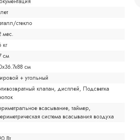
окументация
 лет
еталл/стекло
2 мес.
6 кг
7 см
0x36.7x88 см
ировой + угольный
нтивозвратный клапан, дисплей, Подсветка
нопок
ериметральное всасывание, таймер,
ериметрическая система всасывания воздуха
90 Вт