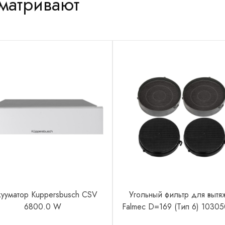
сматривают
кууматор Kuppersbusch CSV
Угольный фильтр для вытя
6800.0 W
Falmec D=169 (Тип 6) 1030