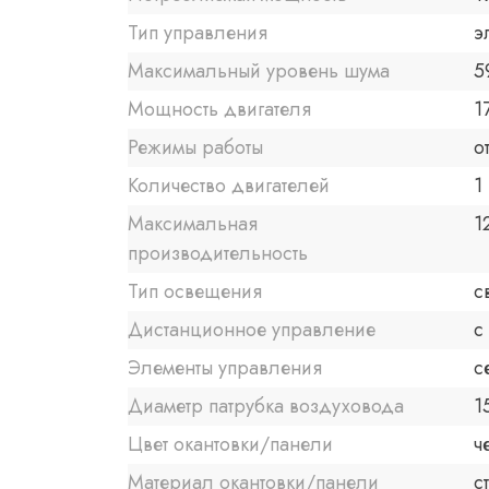
Тип управления
э
Максимальный уровень шума
5
Мощность двигателя
1
Режимы работы
о
Количество двигателей
1
Максимальная
1
производительность
Тип освещения
с
Дистанционное управление
с
Элементы управления
с
Диаметр патрубка воздуховода
1
Цвет окантовки/панели
ч
Материал окантовки/панели
с