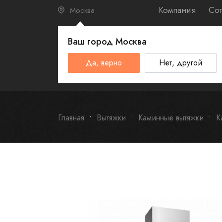
Компания
Сот
Москва
Ваш город
Москва
КАТАЛО
Да, верно
Нет, другой
Schulthess
Smeg
Omoikiri
Главная
Вытяжки
Каминные вытяжки
К