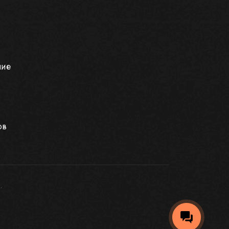
ние
ов
.