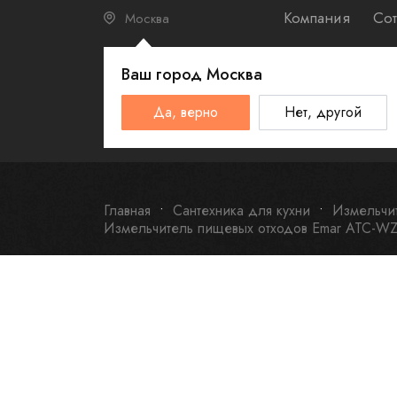
Компания
Сот
Москва
Ваш город
Москва
КАТАЛО
Да, верно
Нет, другой
Schulthess
Smeg
Omoikiri
Главная
Сантехника для кухни
Измельчи
Измельчитель пищевых отходов Emar ATC-WZ