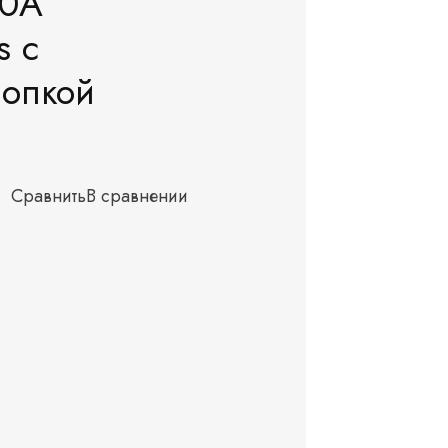
90A
s с
нопкой
Сравнить
В сравнении