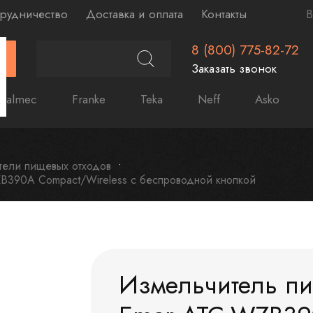
рудничество
Доставка и оплата
Контакты
В
8 (800) 775-82-72
Г
Заказать звонок
Falmec
Franke
Teka
Neff
Asko
тели пищевых отходов
B390A Compact/Wireless с беспроводной кнопкой
Измельчитель пи