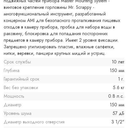
подвижных частей прибора Master Mounting System -
винтовое крепление горловины Mr. Scrappy -
многофункциональный инструмент, разработанный
концерном AMI для безопасного проталкивания пищевых
отходов в камеру прибора, пробка для набора воды в
раковину, блокировка для попадания посторонних
предметов в камеру прибора. Имеет 2 уровня фиксации.
Запрещено утилизировать пластик, влажные салфетки,
нитки, веревки, панцири крупных мидий и устриц.
Срок службы
10 лет
Глубина
150 мм
Гарантийный срок
1 г.
Вес без упаковки
5.6 кг
Мощность
0.8 л.с.
Диаметр
150 мм
Уровень шума
57 дБ
Диаметр выходного отверстия
3 1/2"