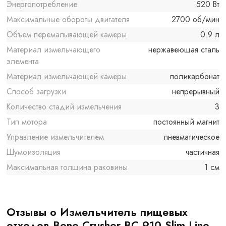
Энергопотребление
520 Вт
Максимальные обороты двигателя
2700 об/мин
Объем перемалывающей камеры
0.9 л
Материал измельчающего
нержавеющая сталь
элемента
Материал измельчающей камеры
поликарбонат
Способ загрузки
непрерывный
Количество стадий измельчения
3
Тип мотора
постоянный магнит
Управление измельчителем
пневматическое
Шумоизоляция
частичная
Максимальная толщина раковины
1 см
Отзывы о Измельчитель пищевых
отходов Bone Crusher BC 910 Slim Line