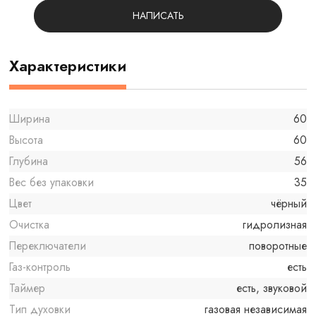
НАПИСАТЬ
Характеристики
Ширина
60
Высота
60
Глубина
56
Вес без упаковки
35
Цвет
чёрный
Очистка
гидролизная
Переключатели
поворотные
Газ-контроль
есть
Таймер
есть, звуковой
Тип духовки
газовая независимая