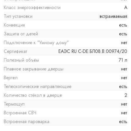
Класс энергоэффективности
A
Тип установки
встраиваемая
Конвекция
есть
Защита от детей
есть
Подключение к "Умному дому"
нет
Сертификат
ЕАЭС RU С-DE.БЛ08.B.00974/20
Полезный объём
71 л
Плавное закрывание дверцы
нет
Вертел
нет
Телескопические направляющие
есть
Количество стёкол в дверце
2
Термощуп
нет
Встроенная СВЧ
нет
Встроенная пароварка
есть