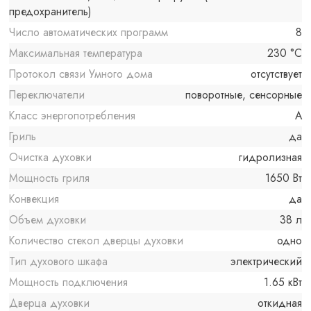
предохранитель)
Число автоматических программ
8
Максимальная температура
230 °C
Протокол связи Умного дома
отсутствует
Переключатели
поворотные, сенсорные
Класс энергопотребления
A
Гриль
да
Очистка духовки
гидролизная
Мощность гриля
1650 Вт
Конвекция
да
Объем духовки
38 л
Количество стекол дверцы духовки
одно
Тип духового шкафа
электрический
Мощность подключения
1.65 кВт
Дверца духовки
откидная