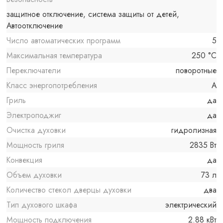
защитное отключение, система защиты от детей,
Автоотключение
Число автоматических программ
5
Максимальная температура
250 °C
Переключатели
поворотные
Класс энергопотребления
A
Гриль
да
Электроподжиг
да
Очистка духовки
гидролизная
Мощность гриля
2835 Вт
Конвекция
да
Объем духовки
73 л
Количество стекол дверцы духовки
два
Тип духового шкафа
электрический
Мощность подключения
2.88 кВт