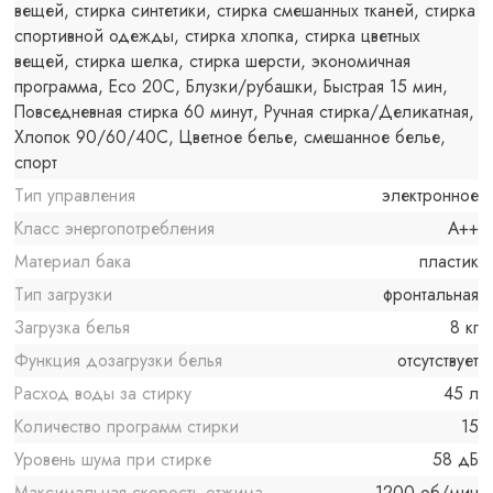
вещей, стирка синтетики, стирка смешанных тканей, стирка
спортивной одежды, стирка хлопка, стирка цветных
вещей, стирка шелка, стирка шерсти, экономичная
программа, Eco 20С, Блузки/рубашки, Быстрая 15 мин,
Повседневная стирка 60 минут, Ручная стирка/Деликатная,
Хлопок 90/60/40C, Цветное белье, смешанное белье,
спорт
Тип управления
электронное
Класс энергопотребления
A++
Материал бака
пластик
Тип загрузки
фронтальная
Загрузка белья
8 кг
Функция дозагрузки белья
отсутствует
Расход воды за стирку
45 л
Количество программ стирки
15
Уровень шума при стирке
58 дБ
Максимальная скорость отжима
1200 об/мин