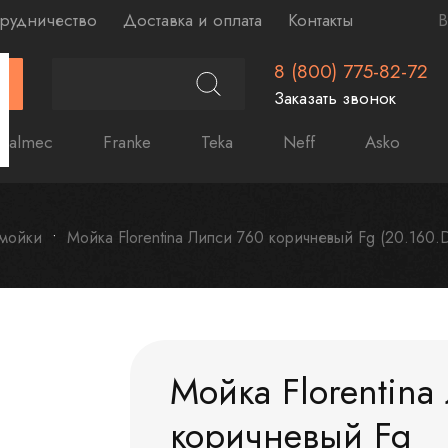
рудничество
Доставка и оплата
Контакты
В
8 (800) 775-82-72
Г
Заказать звонок
Falmec
Franke
Teka
Neff
Asko
 мойки
Мойка Florentina Липси 760 коричневый Fg (20.160.
Мойка Florentina
коричневый Fg