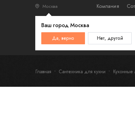
Компания
Сот
Москва
Ваш город
Москва
КАТАЛО
Да, верно
Нет, другой
Schulthess
Smeg
Omoikiri
Главная
Сантехника для кухни
Кухонные