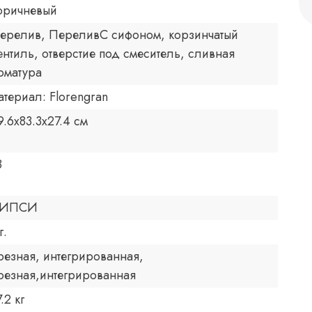
оричневый
ерелив, ПереливС сифоном, корзинчатый
ентиль, отверстие под смеситель, сливная
рматура
атериал: Florengran
9.6x83.3x27.4 см
8
ИПСИ
г.
резная, интегрированная,
резная,интегрированная
.2 кг