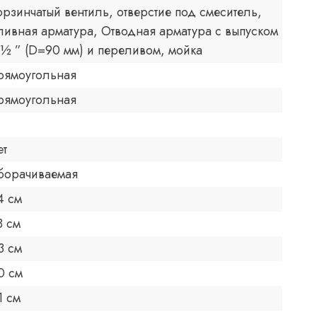
орзинчатый вентиль, отверстие под смеситель,
ливная арматура, Отводная арматура с выпуском
 ½ ” (D=90 мм) и переливом, мойка
рямоугольная
рямоугольная
ет
борачиваемая
4 см
8 см
3 см
0 см
1 см